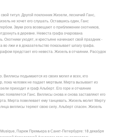
свой титул. Другой поклонник Жизели, лесничий Ганс,
Жизель не хочет его слушать. Оставшись один, Ганс
гербом. Звуки рога возвещают о приближении охотников,
отдохнуть в деревне. Невеста графа очарована
. Охотники уходят, и крестьяне начинают свой праздник -
а во лжи и в доказательство показывает шпагу графа.
 графом предстает его невеста. Жизель в отчаянии. Рассудок
о. Виллисы подымаются из своих могил и всех, кто
ор, пока человек не падает мертвым. Мирта вызывает из
зели приходит и граф Альберт. Его горе и отчаяние
с появляется Ганс. Виллисы снова и снова заставляют его
берта. Мирта повелевает ему танцевать. Жизель молит Мирту
олнца виллисы теряют свою силу. Альберт спасен. Жизель
e Musique, Париж Премьера в Санкт-Петербурге: 18 декабря
арижской Королевской Академии музыки состоялась