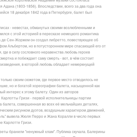
Адана (1803-1856). Впоследствии, всего за два года она
ейся 18 декабря 1842 года в Петербурге, балет был
лисах - невестах, обманутых своими возлюбленными и
ился с этой историей в пересказе немецкого романтика
а де Сен-Жоржем он создал либретто, повествующее об
фом Альбертом, но в потустороннем мире спасающей его от
 где в силу сословного неравенства любовь героев
мертна и побеждает саму смерть - вот, в чём состоит
роизведения, в которой любовь обладает немеркнущей
 только своим сюжетом, где первое место отводилось не
ушке, но и богатой хореографии балета, насыщенной как
ый интерес к этому балету. Один из авторов
- Карлотты Гризи - первой исполнительницы партии
 балета, совершенная во всех её мельчайших деталях,
ическим рисунком дуэтов, воздушным характером движений,
ель" вывела Жюля Перро и Жана Коралли в число первых
е Карлотте Гризи.
азеты бранили "ненужный хлам". Публика скучала. Балерины