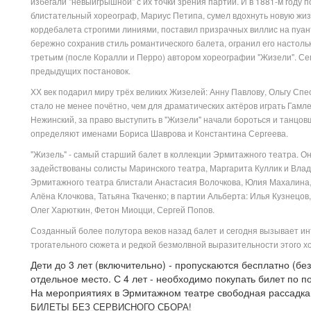
избегали "невыигрышной" с их точки зрения партии. И в 1881-м году 
блистательный хореограф, Мариус Петипа, сумел вдохнуть новую жизн
кордебалета строгими линиями, поставил призрачных виллис на пуан
бережно сохранив стиль романтического балета, огранил его настоль
третьим (после Коралли и Перро) автором хореографии "Жизели". Се
предыдущих постановок.
ХХ век подарил миру трёх великих Жизелей: Анну Павлову, Ольгу Спе
стало не менее почётно, чем для драматических актёров играть Гамле
Нежинский, за право выступить в "Жизели" начали бороться и танцо
определяют именами Бориса Шаврова и Константина Сергеева.
"Жизель" - самый старший балет в коллекции Эрмитажного театра. Он
задействованы солисты Маринского театра, Маргарита Куллик и Влад
Эрмитажного театра блистали Анастасия Волочкова, Юлия Махалина,
Алёна Клочкова, Татьяна Ткаченко; в партии Альберта: Илья Кузнецо
Олег Харюткин, Фетон Миоцци, Сергей Попов.
Созданный более полутора веков назад балет и сегодня вызывает ин
трогательного сюжета и редкой безмолвной выразительности этого х
Дети до 3 лет (включительно) - пропускаются бесплатно (без
отдельное место. С 4 лет - необходимо покупать билет по п
На мероприятиях в Эрмитажном театре свободная рассадка
БИЛЕТЫ БЕЗ СЕРВИСНОГО СБОРА!