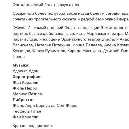
Фантастический балет в двух актах
Созданный более полутора веков назад балет и сегодня выз
сочетанию трогательного сюжета и редкой безмолвной выра
"Жизель" - самый старший балет в коллекции Эрмитажного те
партиях были задействованы солисты Маринского театра, М
партии Жизели на сцене Эрмитажного театра блистали Ана
Васильева, Наталья Потехина, Ирина Бадаева, Алёна Клочко
Кузнецов, Фарух Рузиматов, Кирилл Мясников, Дмитрий Дми
Попов.
Музыка:
Адольф Адан
Хореография:
Жан Коралли
Жюль Перро
Мариус Петипа
Либретто:
Жюль-Анри Вернуа де Сен-Жорж
Теофиль Готье
Жан Коралли
Краткое содержание: