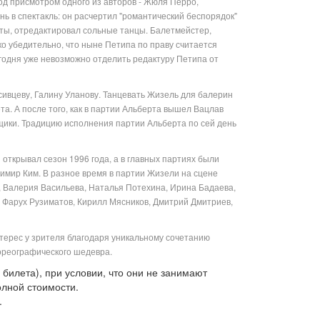
под присмотром одного из авторов - Жюля Перро,
ь в спектакль: он расчертил "романтический беспорядок"
ты, отредактировал сольные танцы. Балетмейстер,
ко убедительно, что ныне Петипа по праву считается
годня уже невозможно отделить редактуру Петипа от
сивцеву, Галину Уланову. Танцевать Жизель для балерин
та. А после того, как в партии Альберта вышел Вацлав
вщики. Традицию исполнения партии Альберта по сей день
 открывал сезон 1996 года, а в главных партиях были
имир Ким. В разное время в партии Жизели на сцене
 Валерия Васильева, Наталья Потехина, Ирина Бадаева,
в, Фарух Рузиматов, Кирилл Мясников, Дмитрий Дмитриев,
терес у зрителя благодаря уникальному сочетанию
ореографического шедевра.
 билета), при условии, что они не занимают
олной стоимости.
.