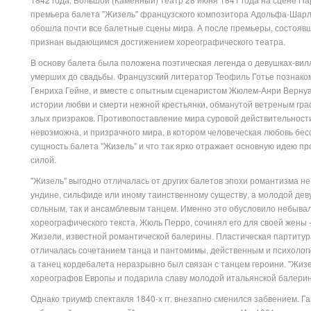
премьера балета "Жизель" французского композитора Адольфа-Шарля 
обошла почти все балетные сцены мира. А после премьеры, состоявш
признан выдающимся достижением хореографического театра.
В основу балета была положена поэтическая легенда о девушках-вил
умерших до свадьбы. Французский литератор Теофиль Готье познаком
Генриха Гейне, и вместе с опытным сценаристом Жюлем-Анри Верну
истории любви и смерти нежной крестьянки, обманутой ветреным гра
злых призраков. Противопоставление мира суровой действительности,
невозможна, и призрачного мира, в котором человеческая любовь бесс
сущность балета "Жизель" и что так ярко отражает основную идею п
силой.
"Жизель" выгодно отличалась от других балетов эпохи романтизма не
ундине, сильфиде или иному таинственному существу, а молодой дев
сольным, так и ансамблевым танцем. Именно это обусловило небывал
хореографического текста, Жюль Перро, сочинял его для своей жены 
Жизели, известной романтической балерины. Пластическая партитура
отличалась сочетанием танца и пантомимы, действенным и психолог
а танец кордебалета неразрывно был связан с танцем героини. "Жиз
хореографов Европы и подарила славу молодой итальянской балерин
Однако триумф спектакля 1840-х гг. внезапно сменился забвением. Г