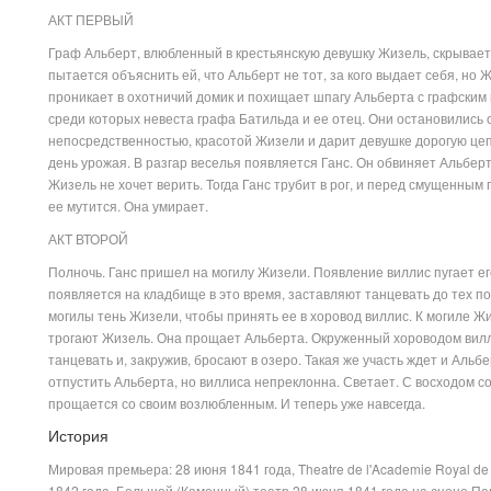
АКТ ПЕРВЫЙ
Граф Альберт, влюбленный в крестьянскую девушку Жизель, скрывает 
пытается объяснить ей, что Альберт не тот, за кого выдает себя, но 
проникает в охотничий домик и похищает шпагу Альберта с графским 
среди которых невеста графа Батильда и ее отец. Они остановились 
непосредственностью, красотой Жизели и дарит девушке дорогую цепь
день урожая. В разгар веселья появляется Ганс. Он обвиняет Альберт
Жизель не хочет верить. Тогда Ганс трубит в рог, и перед смущенным
ее мутится. Она умирает.
АКТ ВТОРОЙ
Полночь. Ганс пришел на могилу Жизели. Появление виллис пугает ег
появляется на кладбище в это время, заставляют танцевать до тех п
могилы тень Жизели, чтобы принять ее в хоровод виллис. К могиле Жи
трогают Жизель. Она прощает Альберта. Окруженный хороводом вилли
танцевать и, закружив, бросают в озеро. Такая же участь ждет и Аль
отпустить Альберта, но виллиса непреклонна. Светает. С восходом с
прощается со своим возлюбленным. И теперь уже навсегда.
История
Мировая премьера: 28 июня 1841 года, Theatre de l'Academie Royal d
1842 года, Большой (Каменный) театр 28 июня 1841 года на сцене П