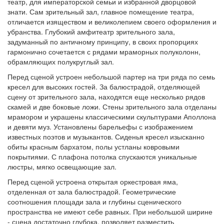
театр, для императорской семьи и избранной дворцовой
знати. Сам зрительный зал, главное помещение театра,
отличается изяществом и великолепием своего оформления и
убранства. Глубокий амфитеатр зрительного зала,
задуманный по античному принципу, в своих пропорциях
гармонично сочетается с рядами мраморных полуколонн,
обрамляющих полукруглый зал.
Перед сценой устроен небольшой партер на три ряда по семь
кресел для высоких гостей. За балюстрадой, отделяющей
сцену от зрительного зала, находятся еще несколько рядов
скамей и две боковые ложи. Стены зрительного зала отделаны
мрамором и украшены классическими скульптурами Аполлона
и девяти муз. Установлены барельефы с изображением
известных поэтов и музыкантов. Сиденья кресел изысканно
обиты красным бархатом, полы устланы ковровыми
покрытиями. С плафона потолка спускаются уникальные
люстры, мягко освещающие зал.
Перед сценой устроена открытая оркестровая яма,
отделенная от зала балюстрадой. Геометрические
соотношения площади зала и глубины сценического
пространства не имеют себе равных. При небольшой ширине
- сцена достаточно глубока, позволяет разместить