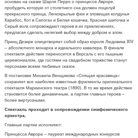
основан на сказке Шарля Перро о принцессе Авроре,
пробудить которую от столетнего сна должен поцелуй
прекрасного принца. Легкокрылые феи и зловещая колдунья
Карабос, Кот в Сапогах и Белая кошечка, Красная шапочка и
Серый волк сопровождают героев в их приключениях,
предлагая сделать нелегкий выбор между добром и злом.
Принц Дезире олицетворяет собой образ короля Людовика XIV
– абсолютного монарха и идеального кавалера. В финале
спектакля действие переносится в Версаль с его пышным
церемониалом, где гостями на свадебном торжестве станут
персонажи всеми любимых сказок.
В постановке Михаила Венщикова «Спящая красавица»
сохраняет все наиболее известные фрагменты оригинального
спектакля Мариинского театра (1890). В то же время действие
становится более динамичным, а партии главных героев –
более виртуозными.
Спектакль проходит в сопровождении симфонического
оркестра.
Главные партии исполняют:
Принцесса Аврора – лауреат международных конкурсов