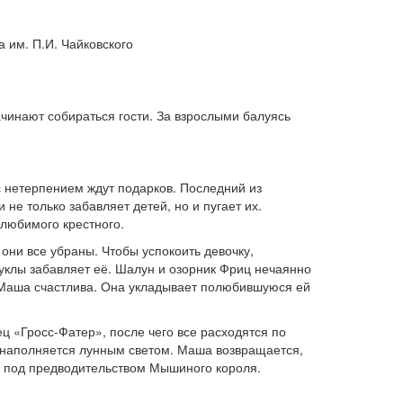
а им. П.И. Чайковского
чинают собираться гости. За взрослыми балуясь
с нетерпением ждут подарков. Последний из
не только забавляет детей, но и пугает их.
любимого крестного.
 они все убраны. Чтобы успокоить девочку,
уклы забавляет её. Шалун и озорник Фриц нечаянно
и Маша счастлива. Она укладывает полюбившуюся ей
ц «Гросс-Фатер», после чего все расходятся по
, наполняется лунным светом. Маша возвращается,
и под предводительством Мышиного короля.