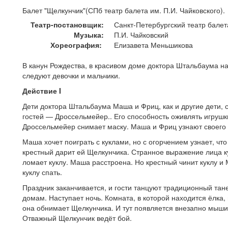
Балет "Щелкунчик"(СПб театр балета им. П.И. Чайковского).
Театр-постановщик:
Санкт-Петербургский театр балет
Музыка:
П.И. Чайковский
Хореография:
Елизавета Меньшикова
В канун Рождества, в красивом доме доктора Штальбаума на
следуют девочки и мальчики.
Действие I
Дети доктора Штальбаума Маша и Фриц, как и другие дети, 
гостей — Дроссельмейер.. Его способность оживлять игрушки 
Дроссельмейер снимает маску. Маша и Фриц узнают своего 
Маша хочет поиграть с куклами, но с огорчением узнает, что
крестный дарит ей Щелкунчика. Странное выражение лица к
ломает куклу. Маша расстроена. Но крестный чинит куклу 
куклу спать.
Праздник заканчивается, и гости танцуют традиционный тане
домам. Наступает ночь. Комната, в которой находится ёлка
она обнимает Щелкунчика. И тут появляется внезапно мыш
Отважный Щелкунчик ведёт бой.