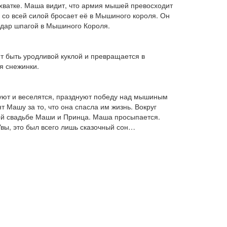
хватке. Маша видит, что армия мышей превосходит
 со всей силой бросает её в Мышиного короля. Он
удар шпагой в Мышиного Короля.
т быть уродливой куклой и превращается в
я снежинки.
цуют и веселятся, празднуют победу над мышиным
т Машу за то, что она спасла им жизнь. Вокруг
кой свадьбе Маши и Принца. Маша просыпается.
 Увы, это был всего лишь сказочный сон…