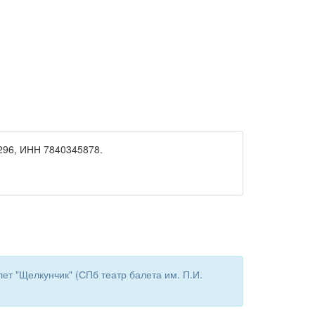
96, ИНН 7840345878.
ет "Щелкунчик" (СПб театр балета им. П.И.