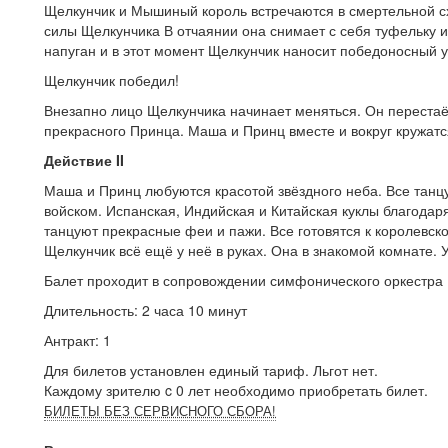
Щелкунчик и Мышиный король встречаются в смертельной с
силы Щелкунчика В отчаянии она снимает с себя туфельку и
напуган и в этот момент Щелкунчик наносит победоносный 
Щелкунчик победил!
Внезапно лицо Щелкунчика начинает меняться. Он перестаё
прекрасного Принца. Маша и Принц вместе и вокруг кружатс
Действие II
Маша и Принц любуются красотой звёздного неба. Все тан
войском. Испанская, Индийская и Китайская куклы благодаря
танцуют прекрасные феи и пажи. Все готовятся к королевс
Щелкунчик всё ещё у неё в руках. Она в знакомой комнате.
Балет проходит в сопровождении симфонического оркестра
Длительность: 2 часа 10 минут
Антракт: 1
Для билетов установлен единый тариф. Льгот нет.
Каждому зрителю c 0 лет необходимо приобретать билет.
БИЛЕТЫ БЕЗ СЕРВИСНОГО СБОРА!