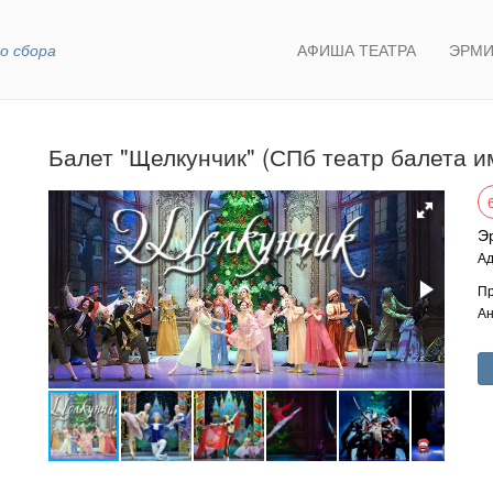
о сбора
АФИША ТЕАТРА
ЭРМИ
Балет "Щелкунчик" (СПб театр балета им
Э
Ад
Пр
Ан