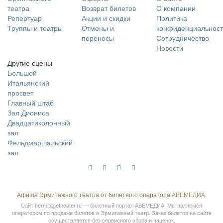
театра
Возврат билетов
О компании
Репертуар
Акции и скидки
Политика
Труппы и театры
Отмены и
конфиденциальност
переносы
Сотрудничество
Новости
Другие сцены
Большой
Итальянский
просвет
Главный штаб
Зал Диониса
Двадцатиколонный
зал
Фельдмаршальский
зал
Афиша Эрмитажного театра от билетного оператора
АВЕМЕДИА
.
Сайт
hermitagetheater.ru
— билетный портал АВЕМЕДИА. Мы являемся
оператором по продаже билетов в Эрмитажный театр. Заказ билетов на сайте
осуществляется без сервисного сбора и наценок.