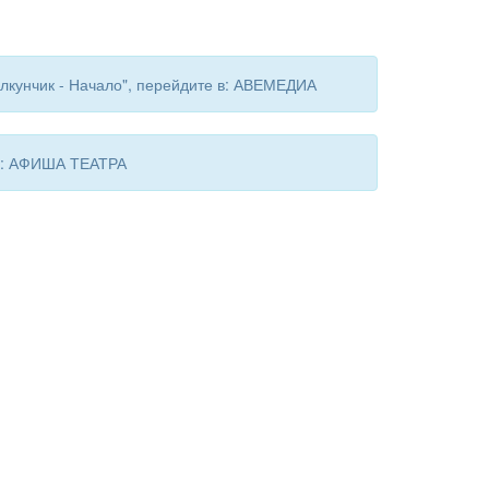
лкунчик - Начало", перейдите в: АВЕМЕДИА
 в: АФИША ТЕАТРА