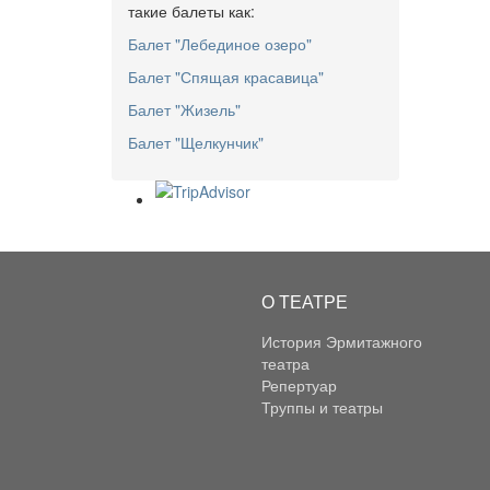
такие балеты как:
Балет "Лебединое озеро"
Балет "Спящая красавица"
Балет "Жизель"
Балет "Щелкунчик"
О ТЕАТРЕ
История Эрмитажного
театра
Репертуар
Труппы и театры