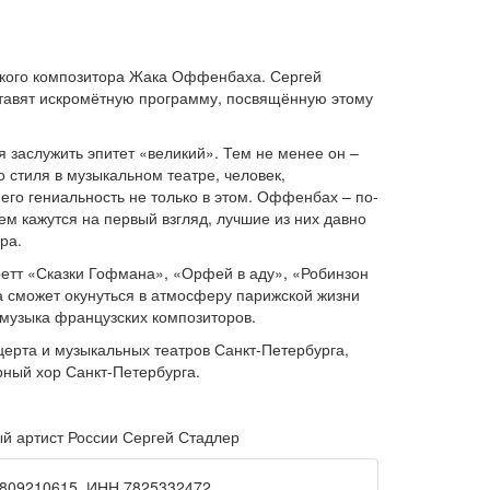
зского композитора Жака Оффенбаха. Сергей
тавят искромётную программу, посвящённую этому
 заслужить эпитет «великий». Тем не менее он –
 стиля в музыкальном театре, человек,
его гениальность не только в этом. Оффенбах – по-
ем кажутся на первый взгляд, лучшие из них давно
ра.
етт «Сказки Гофмана», «Орфей в аду», «Робинзон
ка сможет окунуться в атмосферу парижской жизни
музыка французских композиторов.
церта и музыкальных театров Санкт-Петербурга,
ный хор Санкт-Петербурга.
й артист России Сергей Стадлер
7809210615, ИНН 7825332472.