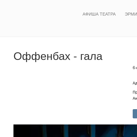
АФИША ТЕАТРА
ЭРМИ
Оффенбах - гала
6
Ад
Пр
Ан