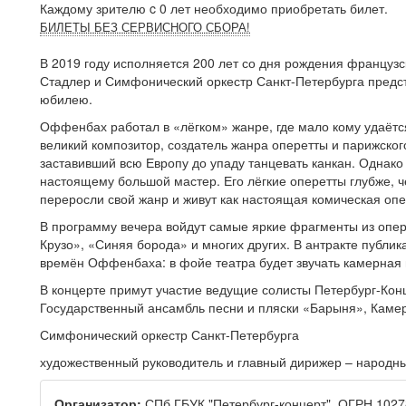
Каждому зрителю c 0 лет необходимо приобретать билет.
БИЛЕТЫ БЕЗ СЕРВИСНОГО СБОРА!
В 2019 году исполняется 200 лет со дня рождения францу
Стадлер и Симфонический оркестр Санкт-Петербурга предс
юбилею.
Оффенбах работал в «лёгком» жанре, где мало кому удаётся
великий композитор, создатель жанра оперетты и парижского
заставивший всю Европу до упаду танцевать канкан. Однако 
настоящему большой мастер. Его лёгкие оперетты глубже, ч
переросли свой жанр и живут как настоящая комическая опе
В программу вечера войдут самые яркие фрагменты из опер
Крузо», «Синяя борода» и многих других. В антракте публи
времён Оффенбаха: в фойе театра будет звучать камерная 
В концерте примут участие ведущие солисты Петербург-Кон
Государственный ансамбль песни и пляски «Барыня», Камер
Симфонический оркестр Санкт-Петербурга
художественный руководитель и главный дирижер – народны
Организатор:
СПб ГБУК "Петербург-концерт", ОГРН 102