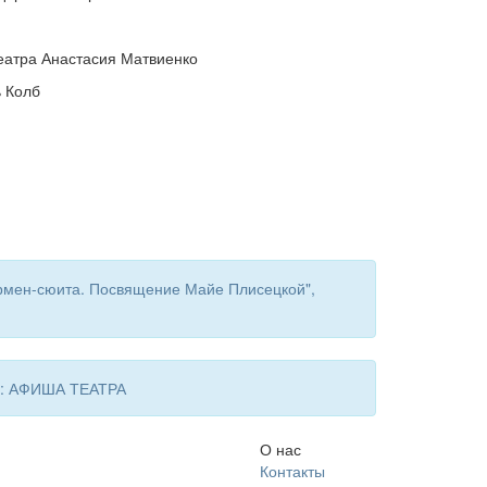
еатра Анастасия Матвиенко
ь Колб
рмен-сюита. Посвящение Майе Плисецкой",
 в: АФИША ТЕАТРА
О нас
Контакты