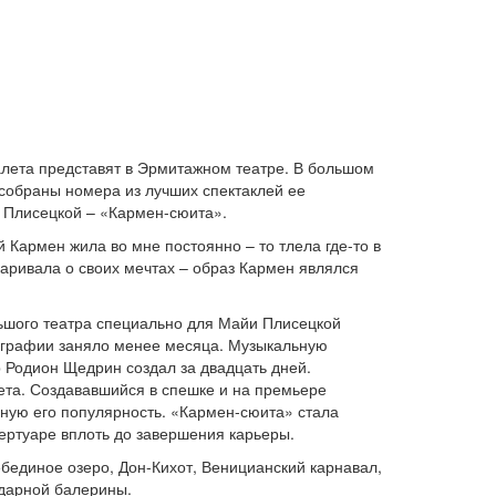
алета представят в Эрмитажном театре. В большом
собраны номера из лучших спектаклей ее
 Плисецкой – «Кармен-сюита».
 Кармен жила во мне постоянно – то тлела где-то в
варивала о своих мечтах – образ Кармен являлся
ьшого театра специально для Майи Плисецкой
ографии заняло менее месяца. Музыкальную
Родион Щедрин создал за двадцать дней.
ета. Создававшийся в спешке и на премьере
йную его популярность. «Кармен-сюита» стала
ертуаре вплоть до завершения карьеры.
бединое озеро, Дон-Кихот, Веницианский карнавал,
ндарной балерины.