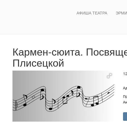
АФИША ТЕАТРА
ЭРМИ
Кармен-сюита. Посвящ
Плисецкой
1
Ад
Пр
Ан