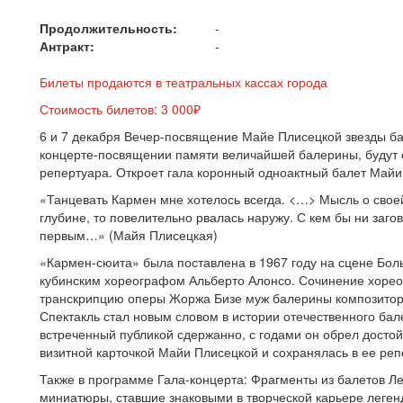
Продолжительность:
-
Антракт:
-
Билеты продаются в театральных кассах города
Стоимость билетов: 3 000₽
6 и 7 декабря Вечер-посвящение Майе Плисецкой звезды б
концерте-посвящении памяти величайшей балерины, будут 
репертуара. Откроет гала коронный одноактный балет Майи
«Танцевать Кармен мне хотелось всегда. <…> Мысль о своей
глубине, то повелительно рвалась наружу. С кем бы ни заго
первым…» (Майя Плисецкая)
«Кармен-сюита» была поставлена в 1967 году на сцене Бол
кубинским хореографом Альберто Алонсо. Сочинение хоре
транскрипцию оперы Жоржа Бизе муж балерины композитор 
Спектакль стал новым словом в истории отечественного бал
встреченный публикой сдержанно, с годами он обрел досто
визитной карточкой Майи Плисецкой и сохранялась в ее реп
Также в программе Гала-концерта: Фрагменты из балетов Ле
миниатюры, ставшие знаковыми в творческой карьере леге