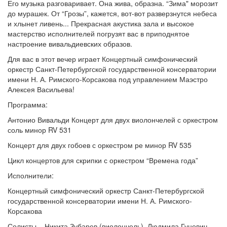
Его музыка разговаривает. Она жива, образна. “Зима" морозит
до мурашек. От “Грозы”, кажется, вот-вот разверзнутся небеса
и хлынет ливень... Прекрасная акустика зала и высокое
мастерство исполнителей погрузят вас в приподнятое
настроение вивальдиевских образов.
Для вас в этот вечер играет Концертный симфонический
оркестр Санкт-Петербургской государственной консерватории
имени Н. А. Римского-Корсакова под управлением Маэстро
Алексея Васильева!
Программа:
Антонио Вивальди Концерт для двух виолончелей с оркестром
соль минор RV 531
Концерт для двух гобоев с оркестром ре минор RV 535
Цикл концертов для скрипки с оркестром “Времена года”
Исполнители:
Концертный симфонический оркестр Санкт-Петербургской
государственной консерватории имени Н. А. Римского-
Корсакова
Солисты – Никита Зубарев (виолончель), Людмила Гуцевич