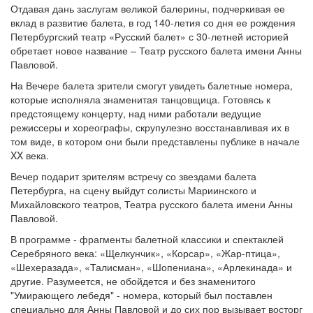
Отдавая дань заслугам великой балерины, подчеркивая ее
вклад в развитие балета, в год 140-летия со дня ее рождения
Петербургский театр «Русский балет» с 30-летней историей
обретает новое название – Театр русского балета имени Анны
Павловой.
На Вечере балета зрители смогут увидеть балетные номера,
которые исполняла знаменитая танцовщица. Готовясь к
предстоящему концерту, над ними работали ведущие
режиссеры и хореографы, скрупулезно восстанавливая их в
том виде, в котором они были представлены публике в начале
XX века.
Вечер подарит зрителям встречу со звездами балета
Петербурга, на сцену выйдут солисты Мариинского и
Михайловского театров, Театра русского балета имени Анны
Павловой.
В программе - фрагменты балетной классики и спектаклей
Серебряного века: «Щелкунчик», «Корсар», «Жар-птица»,
«Шехеразада», «Талисман», «Шопениана», «Арлекинада» и
другие. Разумеется, не обойдется и без знаменитого
"Умирающего лебедя" - номера, который был поставлен
специально для Анны Павловой и до сих пор вызывает восторг