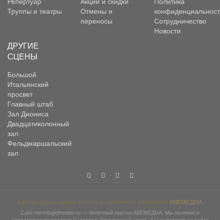
Репертуар
Акции и скидки
Политика
Труппы и театры
Отмены и
конфиденциальност
переносы
Сотрудничество
Новости
ДРУГИЕ
СЦЕНЫ
Большой
Итальянский
просвет
Главный штаб
Зал Диониса
Двадцатиколонный
зал
Фельдмаршальский
зал
Афиша Эрмитажного театра от билетного оператора
АВЕМЕДИА
.
Сайт
hermitagetheater.ru
— билетный портал АВЕМЕДИА. Мы являемся
оператором по продаже билетов в Эрмитажный театр. Заказ билетов на сайте