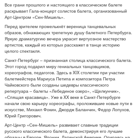
Все грани прошлого и настоящего в классическом балете
раскрывает Гала-концерт солистов балета, организованный
Арт-Центром «Сен-Мишель».
Перед зрителем промелькнёт вереница танцевальных
образов, обнажающих трепетную душу балетного Петербурга.
Яркую драматургию вечера украсит виртуозное мастерство
артистов, каждый из которых расскажет в танце историю
целого спектакля.
Санкт-Петербург – признанная столица классического балета.
Этот город подарил миру гениальных танцовщиков,
хореографов, педагогов. Здесь в XIX столетии при участии
балетмейстера Мариуса Петипа и композитора Петра
Чайковского были созданы шедевры классического
репертуара – балеты «Лебединое озеро», «Щелкунчик»,
«Спящая красавица». Уже в XX веке в Санкт-Петербурге
начали свою карьеру хореографы, проложившие новые пути в
искусстве, Михаил Фокин, Джордж Баланчин, Федор Лопухов,
Юрий Григорович.
Арт-Центр «Сен-Мишель» развивает славные традиции
русского классического балета, демонстрируя его лучшие
образцы в Европе, Японии, Латинской Америке. Опираясь на