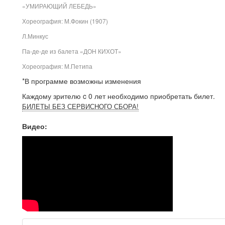
«УМИРАЮЩИЙ ЛЕБЕДЬ»
Хореография: М.Фокин (1907)
Л.Минкус
Па-де-де из балета «ДОН КИХОТ»
Хореография: М.Петипа
*В программе возможны изменения
Каждому зрителю c 0 лет необходимо приобретать билет.
БИЛЕТЫ БЕЗ СЕРВИСНОГО СБОРА!
Видео: