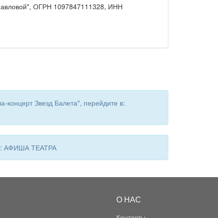
Павловой", ОГРН 1097847111328, ИНН
-концерт Звезд Балета", перейдите в:
 в: АФИША ТЕАТРА
О НАС
Контакты