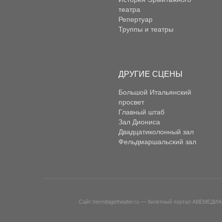
театра
Репертуар
Труппы и театры
ДРУГИЕ СЦЕНЫ
Большой Итальянский
просвет
Главный штаб
Зал Диониса
Двадцатиколонный зал
Фельдмаршальский зал
Сайт
hermitagetheater.ru
— билетный портал АВЕМЕДИА. М