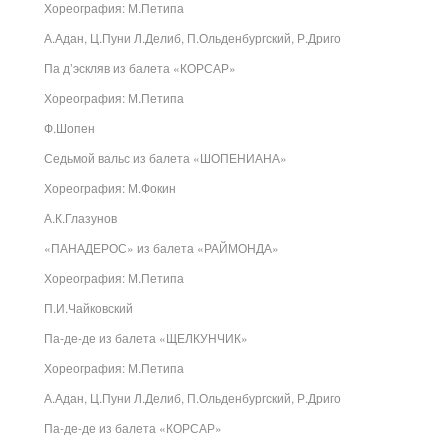
Хореография: М.Петипа
А.Адан, Ц.Пуни Л.Делиб, П.Ольденбургский, Р.Дриго
Па д’эскляв из балета «КОРСАР»
Хореография: М.Петипа
Ф.Шопен
Седьмой вальс из балета «ШОПЕНИАНА»
Хореография: М.Фокин
А.К.Глазунов
«ПАНАДЕРОС» из балета «РАЙМОНДА»
Хореография: М.Петипа
П.И.Чайковский
Па-де-де из балета «ЩЕЛКУНЧИК»
Хореография: М.Петипа
А.Адан, Ц.Пуни Л.Делиб, П.Ольденбургский, Р.Дриго
Па-де-де из балета «КОРСАР»