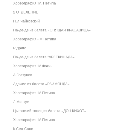
Хореография: М. Петипа
2 ОТДЕЛЕНИЕ
П.И.Чайковский
Па-де-де из балета «СПЯЩАЯ КРАСАВИЦА»
Хореография - М.Петипа
Р.Дриго
Па-де-де из балета “АРЛЕКИНАДА»
Хореография: М.Фокин
А.Глазунов
Адажио из балета «РАЙМОНДА»
Хореография: М.Петипа
Л.Минкус
Цыганский танец из балета «ДОН КИХОТ»
Хореография: М.Петипа
К.Сен-Санс