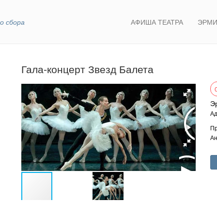
о сбора
АФИША ТЕАТРА
ЭРМИ
Гала-концерт Звезд Балета
Э
Ад
Пр
Ан