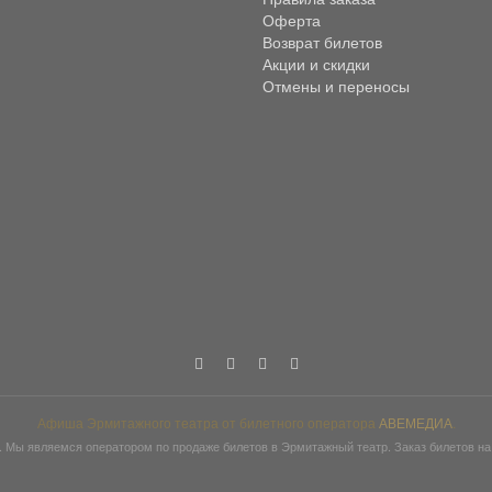
Оферта
Возврат билетов
Акции и скидки
Отмены и переносы
Афиша Эрмитажного театра от билетного оператора
АВЕМЕДИА
.
ы являемся оператором по продаже билетов в Эрмитажный театр. Заказ билетов на с