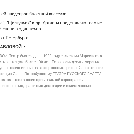
лей, шедевров балетной классики.
ца", "Щелкунчик" и др. Артисты представляют самые
 сцене в один вечер.
кт-Петербурга.
ПАВЛОВОЙ":
. Театр был создан в 1990 году солистами Мариинского
итывается уже более 100 лет. Более семидесяти мировых
руппы, около миллиона восторженных зрителей, посетивших
адлежащие Санкт-Петербургскому ТЕАТРУ РУССКОГО БАЛЕТА
еатра – сохранение оригинальной хореографии
ь исполнения, красочные декорации и великолепные