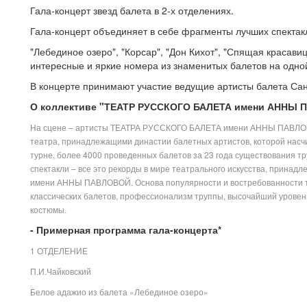
Гала-концерт звезд балета в 2-х отделениях.
Гала-концерт объединяет в себе фрагменты лучших спектак
"Лебединое озеро", "Корсар", "Дон Кихот", "Спящая красави
интересные и яркие номера из знаменитых балетов на одной
В концерте принимают участие ведущие артисты балета Сан
О коллективе "ТЕАТР РУССКОГО БАЛЕТА имени АННЫ 
На сцене – артисты ТЕАТРА РУССКОГО БАЛЕТА имени АННЫ ПАВЛОВОЙ
театра, принадлежащими династии балетных артистов, которой насч
турне, более 4000 проведенных балетов за 23 года существования т
спектакли – все это рекорды в мире театрального искусства, прин
имени АННЫ ПАВЛОВОЙ. Основа популярности и востребованности т
классических балетов, профессионализм труппы, высочайший уровен
костюмы.
- Примерная программа гала-концерта*
1 ОТДЕЛЕНИЕ
П.И.Чайковский
Белое адажио из балета «Лебединое озеро»