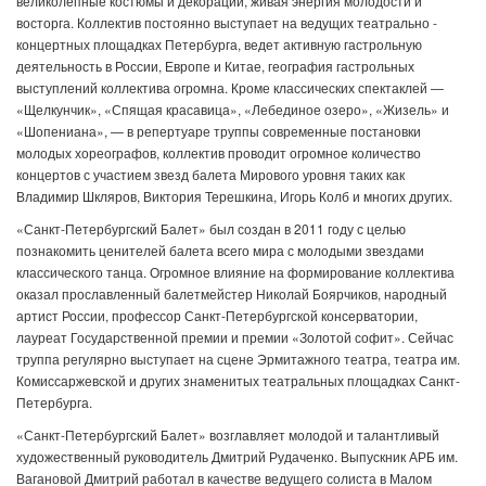
великолепные костюмы и декорации, живая энергия молодости и
восторга. Коллектив постоянно выступает на ведущих театрально -
концертных площадках Петербурга, ведет активную гастрольную
деятельность в России, Европе и Китае, география гастрольных
выступлений коллектива огромна. Кроме классических спектаклей —
«Щелкунчик», «Спящая красавица», «Лебединое озеро», «Жизель» и
«Шопениана», — в репертуаре труппы современные постановки
молодых хореографов, коллектив проводит огромное количество
концертов с участием звезд балета Мирового уровня таких как
Владимир Шкляров, Виктория Терешкина, Игорь Колб и многих других.
«Санкт-Петербургский Балет» был создан в 2011 году с целью
познакомить ценителей балета всего мира с молодыми звездами
классического танца. Огромное влияние на формирование коллектива
оказал прославленный балетмейстер Николай Боярчиков, народный
артист России, профессор Санкт-Петербургской консерватории,
лауреат Государственной премии и премии «Золотой софит». Сейчас
труппа регулярно выступает на сцене Эрмитажного театра, театра им.
Комиссаржевской и других знаменитых театральных площадках Санкт-
Петербурга.
«Санкт-Петербургский Балет» возглавляет молодой и талантливый
художественный руководитель Дмитрий Рудаченко. Выпускник АРБ им.
Вагановой Дмитрий работал в качестве ведущего солиста в Малом