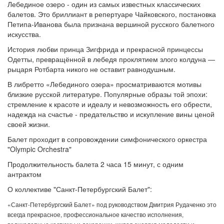
Лебединое озеро - один из самых известных классических
балетов. Это бриллиант в репертуаре Чайковского, постановка
Петипа-Иванова была признана вершиной русского балетного
искусства.
История любви принца Зигфрида и прекрасной принцессы
Одетты, превращённой в лебедя проклятием злого колдуна —
рыцаря Ротбарта никого не оставит равнодушным.
В либретто «Лебединого озера» просматриваются мотивы
близкие русской литературе. Популярные образы той эпохи:
стремление к красоте и идеалу и невозможность его обрести,
надежда на счастье - предательство и искупление вины ценой
своей жизни.
Балет проходит в сопровождении симфонического оркестра
"Olympic Orchestra"
Продолжительность балета 2 часа 15 минут, с одним
антрактом
О коллективе "Санкт-Петербургский Балет":
«Санкт-Петербургский Балет» под руководством Дмитрия Рудаченко это
всегда прекрасное, профессиональное качество исполнения,