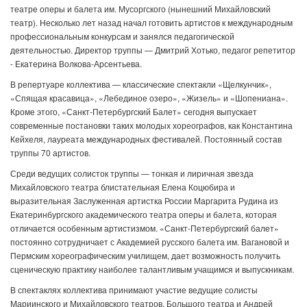
театре оперы и балета им. Мусоргского (нынешний Михайловский
театр). Несколько лет назад начал готовить артистов к международным
профессиональным конкурсам и занялся педагогической
деятельностью. Директор труппы — Дмитрий Хотько, педагог репетитор
- Екатерина Волкова-Арсентьева.
В репертуаре коллектива — классические спектакли «Щелкунчик»,
«Спящая красавица», «Лебединое озеро», «Жизель» и «Шопениана».
Кроме этого, «Санкт-Петербургский Балет» сегодня выпускает
современные постановки таких молодых хореографов, как Константина
Кейхеля, лауреата международных фестивалей. Постоянный состав
труппы 70 артистов.
Среди ведущих солисток труппы — тонкая и лиричная звезда
Михайловского театра блистательная Елена Коцюбира и
выразительная Заслуженная артистка России Маргарита Рудина из
Екатеринбургского академического театра оперы и балета, которая
отличается особенным артистизмом. «Санкт-Петербургский балет»
постоянно сотрудничает с Академией русского балета им. Вагановой и
Пермским хореографическим училищем, дает возможность получить
сценическую практику наиболее талантливым учащимся и выпускникам.
В спектаклях коллектива принимают участие ведущие солисты
Мариинского и Михайловского театров, Большого театра и Андрей