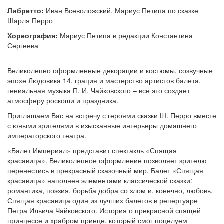
Либретто:
Иван Всеволожский, Мариус Петипа по сказке
Шарля Перро
Хореография:
Мариус Петипа в редакции Константина
Сергеева
Великолепно оформленные декорации и костюмы, созвучные
эпохе Людовика 14, грация и мастерство артистов балета,
гениальная музыка П. И. Чайковского – все это создает
атмосферу роскоши и праздника.
Приглашаем Вас на встречу с героями сказки Ш. Перро вместе
с юными зрителями в изысканные интерьеры домашнего
императорского театра.
«Балет Империал» представит спектакль «Спящая
красавица». Великолепное оформление позволяет зрителю
перенестись в прекрасный сказочный мир. Балет «Спящая
красавица» наполнен элементами классической сказки:
романтика, поэзия, борьба добра со злом и, конечно, любовь.
Спящая красавица один из лучших балетов в репертуаре
Петра Ильича Чайковского. История о прекрасной спящей
принцессе и храбром принце, который смог поцелуем