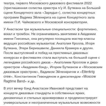
театра, первого Московского джазового фестиваля 2022
(приглашенная солистка оркестра п/у И. Бутмана на Большой
сцене Концертного зала «Зарядье»), солистка концертных
программ Вадима Эйленкрига на сцене Концертного зала
имени П.И. Чайковского и Московской консерватории.
У Анастасии три музыкальные специальности: фортепиано,
вокал и тромбон. Не ограничиваясь занятиями в Академии
имени Гнесиных, она регулярно посещала мастер-классы
ведущих российских музыкантов: Анатолия Кролла, Игоря
Бутмана, Этери Бериашвили, Даниила Крамера и других.
После выступлений и побед на престижных джазовых
конкурсах и фестивалях стала выступать на большой сцене с
легендами российского джаза – Анатолием Кроллом и джаз-
оркестром «Академик-бэнд», Игорем Бутманом и «Московским
джазовым оркестром», Вадимом Эйленкригом и «Eilenkrig
crew», Константином Гевондяном и диксилендом «Moscow
Ragtime Band» и др.
В этот вечер бэнд Анастасии Ивановой представит на
концерте джазовые стандарты в собственных ярких,
динамичных и стильных аранжировках и продемонстрирует
универсальные и неограниченные музыкальные возможности