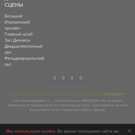
СЦЕНЫ
Большой
Итальянский
просвет
Главный штаб
Зал Диониса
Двадцатиколонный
зал
Фельдмаршальский
зал
Афиша Эрмитажного театра от билетного оператора
АВЕМЕДИА
.
Сайт
hermitagetheater.ru
— билетный портал АВЕМЕДИА. Мы являемся
оператором по продаже билетов в Эрмитажный театр. Заказ билетов на сайте
осуществляется без сервисного сбора и наценок.
2026 © АВЕМЕДИА
Мы используем сookie.
Во время посещения сайта вы