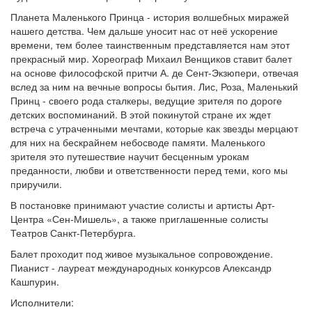
Планета Маленького Принца - история волшебных миражей
нашего детства. Чем дальше уносит нас от неё ускорение
времени, тем более таинственным представляется нам этот
прекрасный мир. Хореограф Михаил Венщиков ставит балет
на основе философской притчи А. де Сент-Экзюпери, отвечая
вслед за ним на вечные вопросы бытия. Лис, Роза, Маленький
Принц - своего рода сталкеры, ведущие зрителя по дороге
детских воспоминаний. В этой покинутой стране их ждет
встреча с утраченными мечтами, которые как звезды мерцают
для них на бескрайнем небосводе памяти. Маленького
зрителя это путешествие научит бесценным урокам
преданности, любви и ответственности перед теми, кого мы
приручили.
В постановке принимают участие солисты и артисты Арт-
Центра «Сен-Мишель», а также приглашенные солисты
Театров Санкт-Петербурга.
Балет проходит под живое музыкальное сопровождение.
Пианист - лауреат международных конкурсов Александр
Кашпурин.
Исполнители: