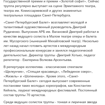
Государственной премии и премии «Золотой софит». Сейчас
труппа регулярно выступает на сцене Эрмитажного театра,
театра им. Комиссаржевской и других знаменитых
театральных площадках Санкт-Петербурга.
«Санкт-Петербургский Балет» возглавляет молодой и
талантливый художественный руководитель Дмитрий
Рудаченко. Выпускник АРБ им. Вагановой Дмитрий работал в
качестве ведущего солиста в Малом театре оперы и балета
им. Мусоргского (нынешний Михайловский театр). Несколько
лет назад начал готовить артистов к международным
профессиональным конкурсам и занялся педагогической
деятельностью. Директор труппы -Дмитрий Хотько, педагог
репетитор - Екатерина Волкова-Арсентьева.
В репертуаре коллектива - классические спектакли
«Щелкунчик», «Спящая красавица», «Лебединое озеро»,
«Жизель» и «Шопениана». Кроме этого, «Санкт-
Петербургский Балет» сегодня выпускает современные
постановки таких молодых хореографов, как Константин
Кейхель, лауреат международных фестивалей. Постоянный
состав труппы 70 артистов.
Среди ведущих солисток труппы - тонкая и лиричная звезда