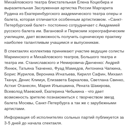
Михайловского театра блистательная Елена Коцюбира и
выразительная Заслуженная артистка России Маргарита
Рудина из Екатеринбургского академического театра оперы и
балета, которая отличается особенным артистизмом. «Санкт-
Петербургский балет» постоянно сотрудничает с Академией
русского балета им. Вагановой и Пермским хореографическим
училищем, дает возможность получить сценическую практику
наиболее талантливым учащимся и выпускникам.
В спектаклях коллектива принимают участие ведущие солисты
Мариинского и Михайловского театров, Большого театра и
театра им. Станиславского и Немировича-Данченко: Андрей
Яхнюк, Татьяна Ткаченко, Фуад Мамедов, Антонина Чапкина,
Борис Журилов, Вероника Игнатьева, Кирилл Сафин, Михаил
Ткачук, Денис Климук, Елизавета Баркалова, Светлана Свинко,
Астхиг Оганесян, Мария Ильюшкина, Рената Шакирова,
Всеволод Маевский, Екатерина Чебыкина - что дает
возможность зрителю познакомиться с творчеством звезд
балета Москвы, Санкт-Петербурга а так же с зарубежными
артистами.
Информация об исполнителях сольных партий публикуется за
3-5 дней до начала спектакля.