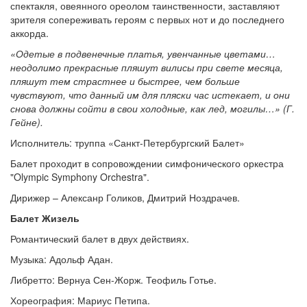
спектакля, овеянного ореолом таинственности, заставляют
зрителя сопереживать героям с первых нот и до последнего
аккорда.
«Одетые в подвенечные платья, увенчанные цветами…
неодолимо прекрасные пляшут вилисы при свете месяца,
пляшут тем страстнее и быстрее, чем больше
чувствуют, что данный им для пляски час истекает, и они
снова должны сойти в свои холодные, как лед, могилы…» (Г.
Гейне).
Исполнитель: труппа «Санкт-Петербургский Балет»
Балет проходит в сопровождении симфонического оркестра
"Olympic Symphony Orchestra".
Дирижер – Алексанр Голиков, Дмитрий Ноздрачев.
Балет Жизель
Романтический балет в двух действиях.
Музыка: Адольф Адан.
Либретто: Вернуа Сен-Жорж. Теофиль Готье.
Хореография: Мариус Петипа.