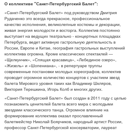
О коллективе "Санкт-Петербургский Балет":
«Санкт-Петербургский Балет» под руководством Дмитрия
Рудаченко это всегда прекрасное, профессиональное
качество исполнения, великолепные костюмы и декорации,
живая энергия молодости и восторга. Коллектив постоянно
выступает на ведущих театрально - концертных площадках
Петербурга, ведет активную гастрольную деятельность в
России, Европе и Китае, география гастрольных выступлений
коллектива огромна. Кроме классических спектаклей —
«Щелкунчик», «Спящая красавица», «Лебединое озеро»,
«Жизель» и «Шопениана», - в репертуаре труппы
современные постановки молодых хореографов, коллектив
проводит огромное количество концертов с участием звезд
балета Мирового уровня таких как Владимир Шкляров,
Виктория Терешкина, Игорь Колб и многих других.
«Санкт-Петербургский Балет» был создан в 2011 году с целью
познакомить ценителей балета всего мира с молодыми
звездами классического танца. Огромное влияние на
формирование коллектива оказал прославленный
балетмейстер Николай Боярчиков, народный артист России,
профессор Санкт-Петербургской консерватории, лауреат