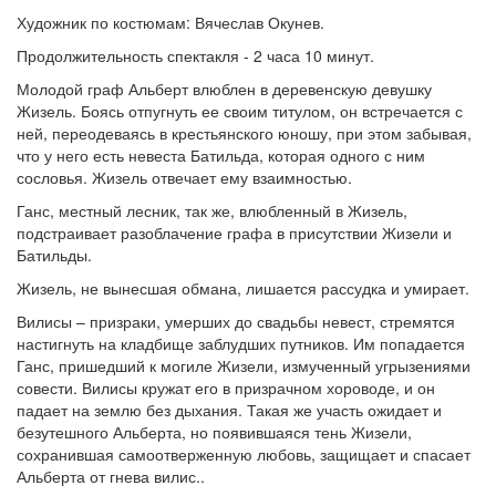
Художник по костюмам: Вячеслав Окунев.
Продолжительность спектакля - 2 часа 10 минут.
Молодой граф Альберт влюблен в деревенскую девушку
Жизель. Боясь отпугнуть ее своим титулом, он встречается с
ней, переодеваясь в крестьянского юношу, при этом забывая,
что у него есть невеста Батильда, которая одного с ним
сословья. Жизель отвечает ему взаимностью.
Ганс, местный лесник, так же, влюбленный в Жизель,
подстраивает разоблачение графа в присутствии Жизели и
Батильды.
Жизель, не вынесшая обмана, лишается рассудка и умирает.
Вилисы – призраки, умерших до свадьбы невест, стремятся
настигнуть на кладбище заблудших путников. Им попадается
Ганс, пришедший к могиле Жизели, измученный угрызениями
совести. Вилисы кружат его в призрачном хороводе, и он
падает на землю без дыхания. Такая же участь ожидает и
безутешного Альберта, но появившаяся тень Жизели,
сохранившая самоотверженную любовь, защищает и спасает
Альберта от гнева вилис..