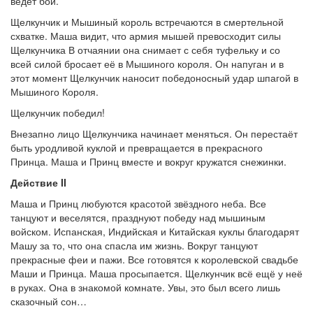
ведёт бой.
Щелкунчик и Мышиный король встречаются в смертельной
схватке. Маша видит, что армия мышей превосходит силы
Щелкунчика В отчаянии она снимает с себя туфельку и со
всей силой бросает её в Мышиного короля. Он напуган и в
этот момент Щелкунчик наносит победоносный удар шпагой в
Мышиного Короля.
Щелкунчик победил!
Внезапно лицо Щелкунчика начинает меняться. Он перестаёт
быть уродливой куклой и превращается в прекрасного
Принца. Маша и Принц вместе и вокруг кружатся снежинки.
Действие II
Маша и Принц любуются красотой звёздного неба. Все
танцуют и веселятся, празднуют победу над мышиным
войском. Испанская, Индийская и Китайская куклы благодарят
Машу за то, что она спасла им жизнь. Вокруг танцуют
прекрасные феи и пажи. Все готовятся к королевской свадьбе
Маши и Принца. Маша просыпается. Щелкунчик всё ещё у неё
в руках. Она в знакомой комнате. Увы, это был всего лишь
сказочный сон…