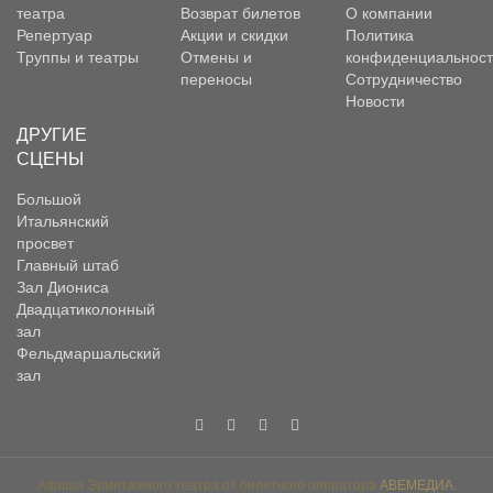
театра
Возврат билетов
О компании
Репертуар
Акции и скидки
Политика
Труппы и театры
Отмены и
конфиденциальност
переносы
Сотрудничество
Новости
ДРУГИЕ
СЦЕНЫ
Большой
Итальянский
просвет
Главный штаб
Зал Диониса
Двадцатиколонный
зал
Фельдмаршальский
зал
Афиша Эрмитажного театра от билетного оператора
АВЕМЕДИА
.