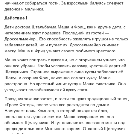
начинают собираться гости. За взрослыми балуясь следуют
девочки и мальчики.
Действие I
Дети доктора Штальбаума Маша и Фриц, как и другие дети, с
нетерпением ждут подарков. Последний из гостей —
Дроссельмейер.. Его способность оживлять игрушки не только
забавляет детей, но и пугает их. Дроссельмейер снимает
маску. Маша и Фриц узнают своего любимого крестного.
Маша хочет поиграть с куклами, но с огорчением узнает, что
они все убраны. Чтобы успокоить девочку, крестный дарит ей
Щелкунчика. Странное выражение лица куклы забавляет её.
Шалун и озорник Фриц нечаянно ломает куклу. Маша
расстроена. Но крестный чинит куклу и Маша счастлива. Она
укладывает полюбившуюся ей куклу спать.
Праздник заканчивается, и гости танцуют традиционный танец
«Гросс-Фатер», после чего все расходятся по домам.
Наступает ночь. Комната, в которой находится ёлка,
наполняется лунным светом. Маша возвращается, она
обнимает Щелкунчика. И тут появляется внезапно мыши под
предводительством Мышиного короля. Отважный Щелкунчик