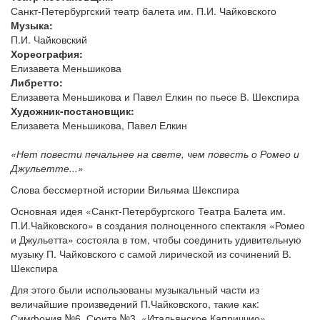
Санкт-Петербургский театр балета им. П.И. Чайковского
Музыка:
П.И. Чайковский
Хореография:
Елизавета Меньшикова
Либретто:
Елизавета Меньшикова и Павел Елкин по пьесе В. Шекспира
Художник-постановщик:
Елизавета Меньшикова, Павел Елкин
«Нет повести печальнее на свете, чем повесть о Ромео и
Джульетте...»
Слова бессмертной истории Вильяма Шекспира
Основная идея «Санкт-Петербургского Театра Балета им.
П.И.Чайковского» в создания полноценного спектакля «Ромео
и Джульетта» состояла в том, чтобы соединить удивительную
музыку П. Чайковского с самой лирической из сочинений В.
Шекспира
Для этого были использованы музыкальный части из
величайшие произведений П.Чайковского, такие как:
Симфония №6, Сюита №3, «Итальянское Каприччио»,