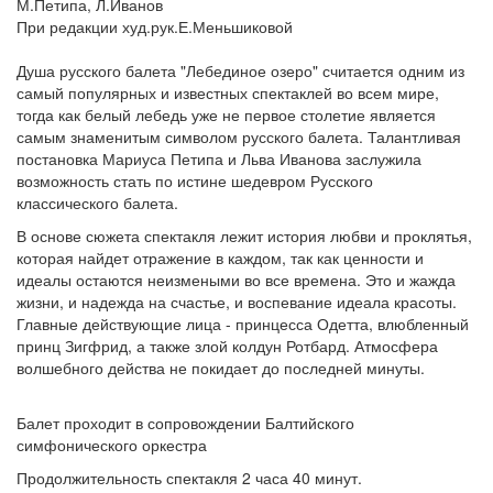
М.Петипа, Л.Иванов
При редакции худ.рук.Е.Меньшиковой
Душа русского балета "Лебединое озеро" считается одним из
самый популярных и известных спектаклей во всем мире,
тогда как белый лебедь уже не первое столетие является
самым знаменитым символом русского балета. Талантливая
постановка Мариуса Петипа и Льва Иванова заслужила
возможность стать по истине шедевром Русского
классического балета.
В основе сюжета спектакля лежит история любви и проклятья,
которая найдет отражение в каждом, так как ценности и
идеалы остаются неизмеными во все времена. Это и жажда
жизни, и надежда на счастье, и воспевание идеала красоты.
Главные действующие лица - принцесса Одетта, влюбленный
принц Зигфрид, а также злой колдун Ротбард. Атмосфера
волшебного действа не покидает до последней минуты.
Балет проходит в сопровождении Балтийского
симфонического оркестра
Продолжительность спектакля 2 часа 40 минут.