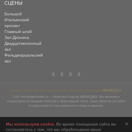
СЦЕНЫ
Большой
Итальянский
просвет
Главный штаб
Зал Диониса
Двадцатиколонный
зал
Фельдмаршальский
зал
Афиша Эрмитажного театра от билетного оператора
АВЕМЕДИА
.
Сайт
hermitagetheater.ru
— билетный портал АВЕМЕДИА. Мы являемся
оператором по продаже билетов в Эрмитажный театр. Заказ билетов на сайте
осуществляется без сервисного сбора и наценок.
Мы используем сookie.
Во время посещения сайта вы
2026 © АВЕМЕДИА
соглашаетесь с тем, что мы обрабатываем ваши