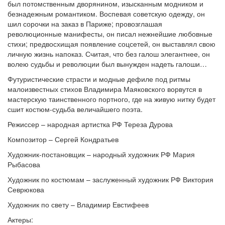
был потомственным дворянином, изысканным модником и
безнадежным романтиком. Воспевая советскую одежду, он
шил сорочки на заказ в Париже; провозглашая
революционные манифесты, он писал нежнейшие любовные
стихи; предвосхищая появление соцсетей, он выставлял свою
личную жизнь напоказ. Считая, что без галош элегантнее, он
волею судьбы и революции был вынужден надеть галоши…
Футуристические страсти и модные дефиле под ритмы
малоизвестных стихов Владимира Маяковского ворвутся в
мастерскую таинственного портного, где на живую нитку будет
сшит костюм-судьба величайшего поэта.
Режиссер – народная артистка РФ Тереза Дурова
Композитор – Сергей Кондратьев
Художник-постановщик – народный художник РФ Мария
Рыбасова
Художник по костюмам – заслуженный художник РФ Виктория
Севрюкова
Художник по свету ­– Владимир Евстифеев
Актеры: