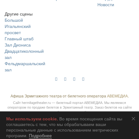
Новости
Другие сцены
Большой
Итальянский
просвет
Главный штаб
Зал Диониса
Двадцатиколонный
зал
Фельдмаршальский
зал
Афиша Эрмитажного театра от билетного оператора
АВЕМЕДИА
.
Сайт
hermitagetheater.ru
— билетный портал АВЕМЕДИА. Мы являемся
оператором по продаже билетов в Эрмитажный театр. Заказ билетов на сайте
осуществляется без сервисного сбора и наценок.
Мы используем сookie.
Во время посещения сайта вы
соглашаетесь с тем, что мы обрабатываем ваши
2026 © АВЕМЕДИА
персональные данные с использованием метрических
программ.
Подробнее