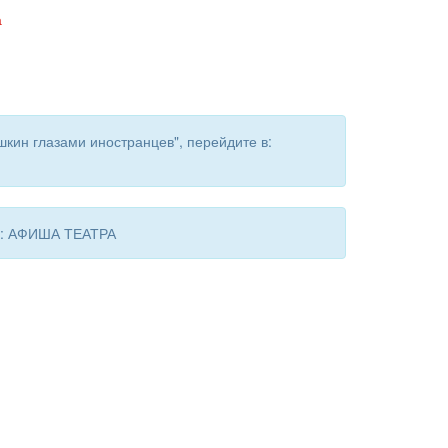
а
кин глазами иностранцев", перейдите в:
 в: АФИША ТЕАТРА