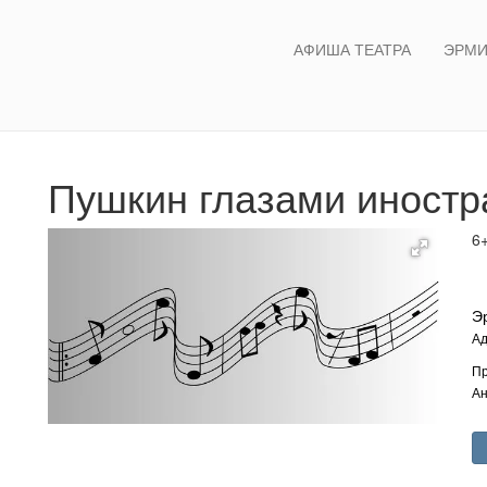
АФИША ТЕАТРА
ЭРМИ
Пушкин глазами иностр
6
Э
Ад
Пр
Ан