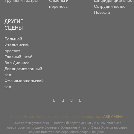
Труппы и театры
Отмены и
конфиденциальност
переносы
Сотрудничество
Новости
ДРУГИЕ
СЦЕНЫ
Большой
Итальянский
просвет
Главный штаб
Зал Диониса
Двадцатиколонный
зал
Фельдмаршальский
зал
Афиша Эрмитажного театра от билетного оператора
АВЕМЕДИА
.
Сайт
hermitagetheater.ru
— билетный портал АВЕМЕДИА. Мы являемся
оператором по продаже билетов в Эрмитажный театр. Заказ билетов на сайте
осуществляется без сервисного сбора и наценок.