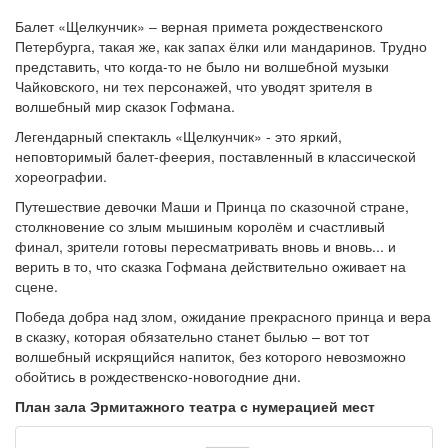
Балет «Щелкунчик» ‒ верная примета рождественского
Петербурга, такая же, как запах ёлки или мандаринов. Трудно
представить, что когда-то не было ни волшебной музыки
Чайковского, ни тех персонажей, что уводят зрителя в
волшебный мир сказок Гофмана.
Легендарный спектакль «Щелкунчик» - это яркий,
неповторимый балет-феерия, поставленный в классической
хореографии.
Путешествие девочки Маши и Принца по сказочной стране,
столкновение со злым мышиным королём и счастливый
финал, зрители готовы пересматривать вновь и вновь... и
верить в то, что сказка Гофмана действительно оживает на
сцене.
Победа добра над злом, ожидание прекрасного принца и вера
в сказку, которая обязательно станет былью – вот тот
волшебный искрящийся напиток, без которого невозможно
обойтись в рождественско-новогодние дни.
План зала Эрмитажного театра с нумерацией мест