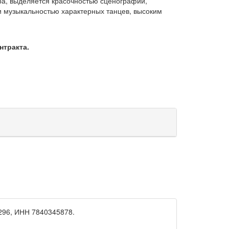
ра, выделяется красочностью сценографии,
и музыкальностью характерных танцев, высоким
нтракта.
96, ИНН 7840345878.