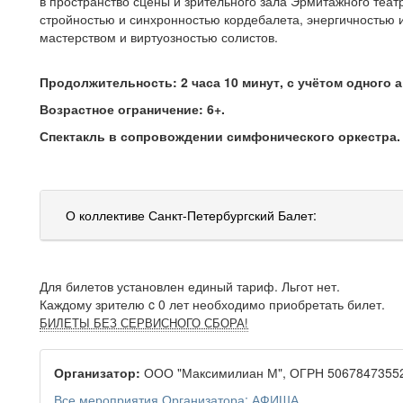
в пространство сцены и зрительного зала Эрмитажного теат
стройностью и синхронностью кордебалета, энергичностью 
мастерством и виртуозностью солистов.
Продолжительность: 2 часа 10 минут, с учётом одного а
Возрастное ограничение: 6+.
Спектакль в сопровождении симфонического оркестра.
О коллективе Санкт-Петербургский Балет:
Для билетов установлен единый тариф. Льгот нет.
Каждому зрителю c 0 лет необходимо приобретать билет.
БИЛЕТЫ БЕЗ СЕРВИСНОГО СБОРА!
Организатор:
ООО "Максимилиан М", ОГРН 50678473552
Все мероприятия Организатора: АФИША