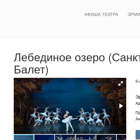
АФИША ТЕАТРА
ЭРМИ
Лебединое озеро (Санк
Балет)
6
Э
Ад
Пр
Ан