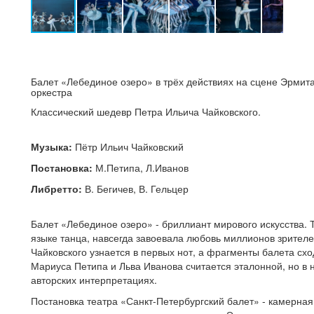
Балет «Лебединое озеро» в трёх действиях на сцене Эрмит
оркестра
Классический шедевр Петра Ильича Чайковского.
Музыка:
Пётр Ильич Чайковский
Постановка:
М.Петипа, Л.Иванов
Либретто:
В. Бегичев, В. Гельцер
Балет «Лебединое озеро» - бриллиант мирового искусства. 
языке танца, навсегда завоевала любовь миллионов зрителе
Чайковского узнается в первых нот, а фрагменты балета с
Мариуса Петипа и Льва Иванова считается эталонной, но в
авторских интерпретациях.
Постановка театра «Санкт-Петербургский балет» - камерная