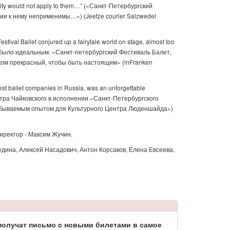
gravity would not apply to them…” («Санкт-Петербургский
ии к нему неприменимы…») (Jeetze courier Salzwedel
stival Ballet conjured up a fairytale world on stage, almost too
 было идеальным. «Санкт-петербургский Фестиваль Балет,
ком прекрасный, чтобы быть настоящим» (inFranken
best ballet companies in Russia, was an unforgettable
Петра Чайковского в исполнении «Санкт-Петербургского
забываемым опытом для Культурного Центра Люденшайда»)
иректор - Максим Жучин.
дина, Алексей Насадович, Антон Корсаков, Елена Евсеева,
получат письмо с новыми билетами в самое