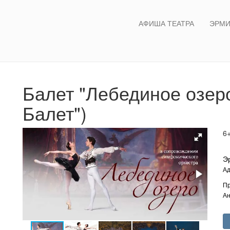
АФИША ТЕАТРА
ЭРМИ
Балет "Лебединое озер
Балет")
6
Э
Ад
Пр
Ан