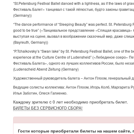
“St.Petersburg Festival Ballet danced with a lightness, as if the laws of 
Фестиваль Балет» танцевал с такой лёгкостью, будто законы гравитац
(Germany))
“The dance performance of “Sleeping Beauty” was perfect. St. Petersburg Fe
good to be true” («Танцевальное представление «Спящая красавица»
выступая на сцене, вызвал в воображении сказочный мир, даже слиш
(Bayreuth, Germany))
“P.Tchaikovsky’s “Swan lake” by St. Petersburg Festival Ballet, one of the 
experience at the Culture Centre of Ludensheid” («Лебединое озеро» 
Фестиваль Балета», одного из лучших коллективов России, было не
(Ludenscheid Abend Zeitung (Germany)
Художественный руководитель балета – Антон Плоом, генеральный д
Ведущие солисты коллектива: Антон Плоом, Игорь Колб, Маргарита Ру
Илья Заботин, Олеся Гапиенко.
Каждому зрителю c 0 лет необходимо приобретать билет.
БИЛЕТЫ БЕЗ СЕРВИСНОГО СБОРА!
Гости которые приобретали билеты на нашем сайте, 