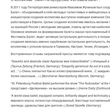
В 2011 году Петербургским режиссером Максимом Жучиным был созд
Балет» объединивший в себе молодых талантливых и амбициозных а
инициатором создания коллектива выступила немецкая компания Ova
работающая в Европе. Целью создания коллектива явилось желание 
за границей России с молодыми звездами, помочь артистам наиболее
Огромное влияние на формирование балета оказал прославленный б
Фестиваль Балет, ведет активную гастрольную деятельность и геогр
создания являлась именно зарубежная гастрольная деятельность, бал
коллектива с успехом прошли в Германии, Австрии, Чехии, Исландии,
Восторженные отзывы заграничной прессы являются тому подтверж
“Graceful and absolute class! Applause was indescribable!” («Изящны
(Taunus Zeitung (Franfurt, Germany)) “Elegantly generous! As out of a pi
act…” («Очень элегантно! Как из иллюстрированной книги…С каждым
более сказочным…») (Munchener Abendzeitung (Munich, Germany))
“St. Petersburg Festival Ballet performed the show “The Nutcracker” at t
представил «Щелкунчика» на высшем уровне») (Herne Daily (Dortmund
“A world-class ballet, equipped complex, brilliantly staged and technically 
мирового класса, полностью оборудованный, блестяще поставленный
зрелище, удовольствие для зрителя») (Soest Gazette (Germany))