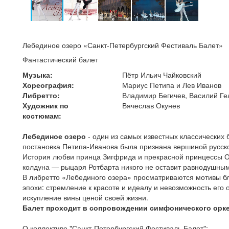
Лебединое озеро «Санкт-Петербургский Фестиваль Балет»
Фантастический балет
Музыка:
Пётр Ильич Чайковский
Хореография:
Мариус Петипа и Лев Иванов
Либретто:
Владимир Бегичев, Василий Ге
Художник по
Вячеслав Окунев
костюмам:
Лебединое озеро
- один из самых известных классических 
постановка Петипа-Иванова была признана вершиной русско
История любви принца Зигфрида и прекрасной принцессы О
колдуна — рыцаря Ротбарта никого не оставит равнодушным
В либретто «Лебединого озера» просматриваются мотивы бл
эпохи: стремление к красоте и идеалу и невозможность его 
искупление вины ценой своей жизни.
Балет проходит в сопровождении симфонического орке
О коллективе "Санкт-Петербургский Фестиваль Балет":