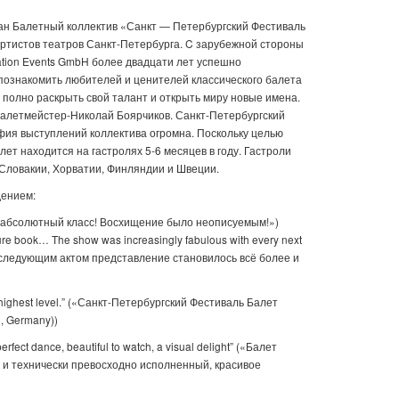
ан Балетный коллектив «Санкт — Петербургский Фестиваль
ртистов театров Санкт-Петербурга. C зарубежной стороны
tion Events GmbH более двадцати лет успешно
познакомить любителей и ценителей классического балета
 полно раскрыть свой талант и открыть миру новые имена.
алетмейстер-Николай Боярчиков. Санкт-Петербургский
афия выступлений коллектива огромна. Поскольку целью
ет находится на гастролях 5-6 месяцев в году. Гастроли
 Словакии, Хорватии, Финляндии и Швеции.
дением:
й и абсолютный класс! Восхищение было неописуемым!»)
cture book… The show was increasingly fabulous with every next
 следующим актом представление становилось всё более и
he highest level.” («Санкт-Петербургский Фестиваль Балет
, Germany))
perfect dance, beautiful to watch, a visual delight” («Балет
 и технически превосходно исполненный, красивое