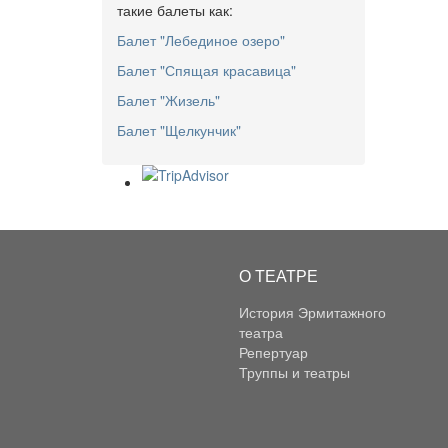
такие балеты как:
Балет "Лебединое озеро"
Балет "Спящая красавица"
Балет "Жизель"
Балет "Щелкунчик"
О ТЕАТРЕ
История Эрмитажного
театра
Репертуар
Труппы и театры