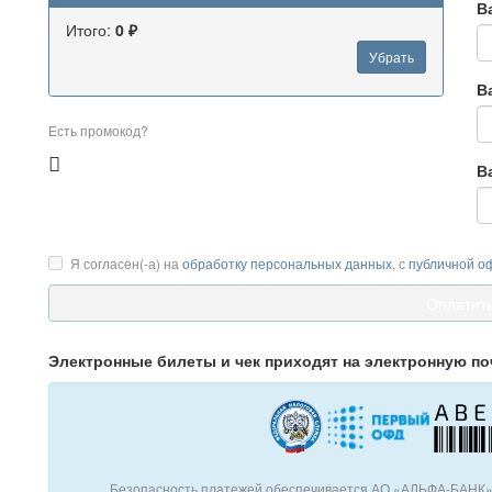
В
Итого:
0 ₽
Убрать
В
Есть промокод?
В
Я согласен(-а) на
обработку персональных данных
, с
публичной о
Электронные билеты и чек приходят на электронную по
Безопасность платежей обеспечивается АО «АЛЬФА-БАНК».