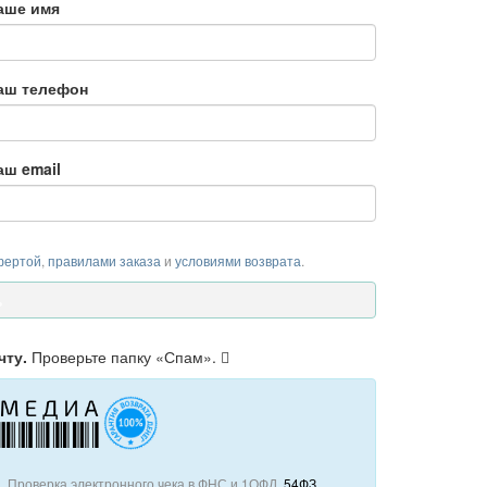
аше имя
аш телефон
аш email
фертой
,
правилами заказа
и
условиями возврата
.
чту.
Проверьте папку «Спам».
 Проверка электронного чека в ФНС и 1ОФД.
54ФЗ