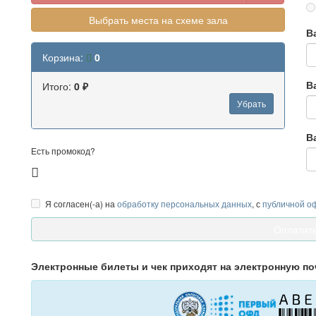
Выбрать места на схеме зала
В
Корзина:
0
В
Итого:
0 ₽
Убрать
В
Есть промокод?
Я согласен(-а) на
обработку персональных данных
, с
публичной о
Электронные билеты и чек приходят на электронную по