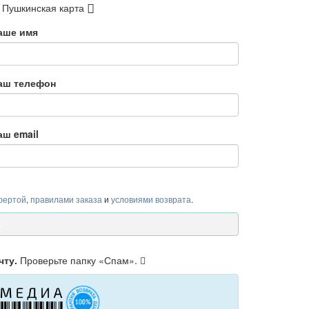
Пушкинская карта
аше имя
аш телефон
аш email
фертой
,
правилами заказа
и
условиями возврата
.
чту.
Проверьте папку «Спам».