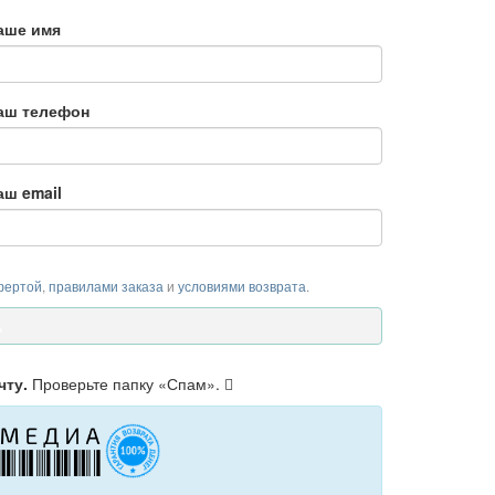
аше имя
аш телефон
аш email
фертой
,
правилами заказа
и
условиями возврата
.
чту.
Проверьте папку «Спам».