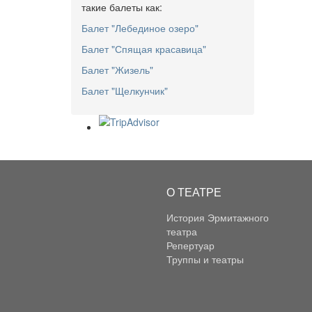
такие балеты как:
Балет "Лебединое озеро"
Балет "Спящая красавица"
Балет "Жизель"
Балет "Щелкунчик"
О ТЕАТРЕ
История Эрмитажного
театра
Репертуар
Труппы и театры