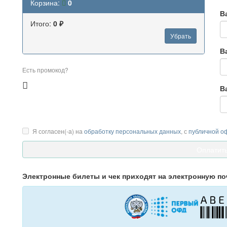
Корзина:
0
В
Итого:
0 ₽
Убрать
В
Есть промокод?
В
Я согласен(-а) на
обработку персональных данных
, с
публичной о
Электронные билеты и чек приходят на электронную по