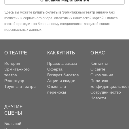
Здесь вы можете
без
купить билеты в Эрмитажный театр онлайн
комиссии и сервисного сбора, оплатив их банковской картой. Оплата
картой проходит по безопасному соединению с защитой ваших
персональных данных.
О ТЕАТРЕ
КАК КУПИТЬ
О НАС
История
Правила заказа
Контакты
Эрмитажного
Оферта
О сайте
театра
Возврат билетов
О компании
Репертуар
Акции и скидки
Политика
Труппы и театры
Отмены и
конфиденциальност
переносы
Сотрудничество
Новости
ДРУГИЕ
СЦЕНЫ
Большой