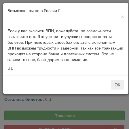
Возможно, вы не в России
×
Если у вас включен ВПН, пожалуйста, по возможности
выключите его. Это ускорит и улучшит процесс оплаты
Купить билеты онлайн
билетов. При некоторых способах оплаты с включенным
ВПН возможны трудности и задержки, так как все транзакции
проходят на стороне банка и платежных систем. Это не
зависит от нас, благодарим за понимание.
!!! МЕРОПРИЯТИЕ УЖЕ
ПРОШЛО !!!
Щелкунчик (Санкт-Петербургский балет)
28
OK
декабря 2025 в 13:00
|
Эрмитажный театр
Осталось билетов:
0
План зала