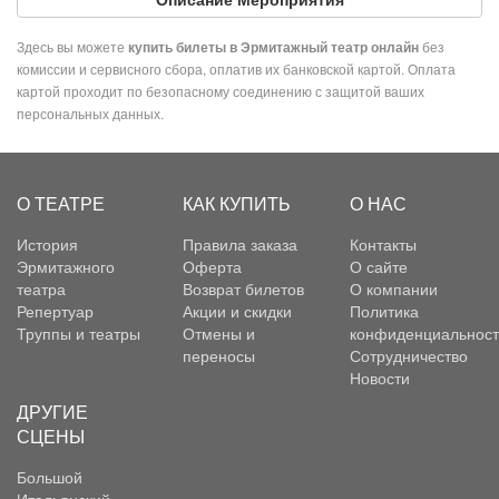
Здесь вы можете
без
купить билеты в Эрмитажный театр онлайн
комиссии и сервисного сбора, оплатив их банковской картой. Оплата
картой проходит по безопасному соединению с защитой ваших
персональных данных.
О ТЕАТРЕ
КАК КУПИТЬ
О НАС
История
Правила заказа
Контакты
Эрмитажного
Оферта
О сайте
театра
Возврат билетов
О компании
Репертуар
Акции и скидки
Политика
Труппы и театры
Отмены и
конфиденциальност
переносы
Сотрудничество
Новости
ДРУГИЕ
СЦЕНЫ
Большой