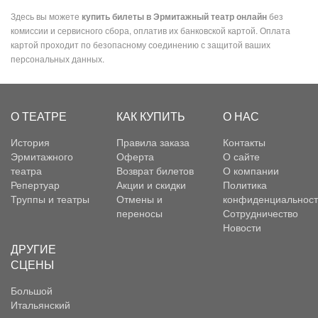
Здесь вы можете
без
купить билеты в Эрмитажный театр онлайн
комиссии и сервисного сбора, оплатив их банковской картой. Оплата
картой проходит по безопасному соединению с защитой ваших
персональных данных.
О ТЕАТРЕ
КАК КУПИТЬ
О НАС
История
Правила заказа
Контакты
Эрмитажного
Оферта
О сайте
театра
Возврат билетов
О компании
Репертуар
Акции и скидки
Политика
Труппы и театры
Отмены и
конфиденциальност
переносы
Сотрудничество
Новости
ДРУГИЕ
СЦЕНЫ
Большой
Итальянский