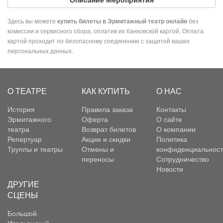
Здесь вы можете
без
купить билеты в Эрмитажный театр онлайн
комиссии и сервисного сбора, оплатив их банковской картой. Оплата
картой проходит по безопасному соединению с защитой ваших
персональных данных.
О ТЕАТРЕ
КАК КУПИТЬ
О НАС
История
Правила заказа
Контакты
Эрмитажного
Оферта
О сайте
театра
Возврат билетов
О компании
Репертуар
Акции и скидки
Политика
Труппы и театры
Отмены и
конфиденциальност
переносы
Сотрудничество
Новости
ДРУГИЕ
СЦЕНЫ
Большой