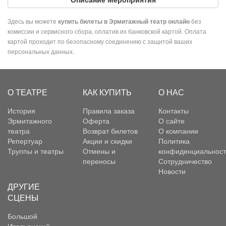
Здесь вы можете
без
купить билеты в Эрмитажный театр онлайн
комиссии и сервисного сбора, оплатив их банковской картой. Оплата
картой проходит по безопасному соединению с защитой ваших
персональных данных.
О ТЕАТРЕ
КАК КУПИТЬ
О НАС
История
Правила заказа
Контакты
Эрмитажного
Оферта
О сайте
театра
Возврат билетов
О компании
Репертуар
Акции и скидки
Политика
Труппы и театры
Отмены и
конфиденциальност
переносы
Сотрудничество
Новости
ДРУГИЕ
СЦЕНЫ
Большой