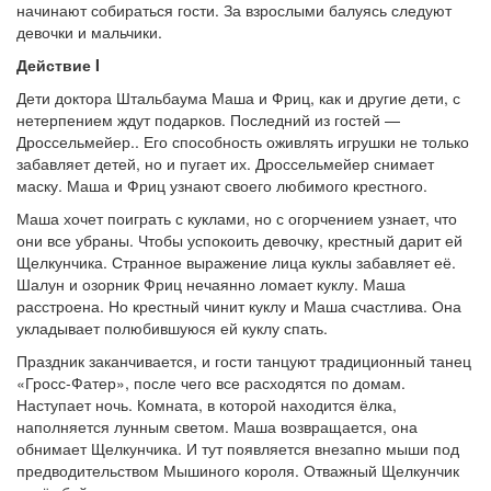
начинают собираться гости. За взрослыми балуясь следуют
девочки и мальчики.
Действие I
Дети доктора Штальбаума Маша и Фриц, как и другие дети, с
нетерпением ждут подарков. Последний из гостей —
Дроссельмейер.. Его способность оживлять игрушки не только
забавляет детей, но и пугает их. Дроссельмейер снимает
маску. Маша и Фриц узнают своего любимого крестного.
Маша хочет поиграть с куклами, но с огорчением узнает, что
они все убраны. Чтобы успокоить девочку, крестный дарит ей
Щелкунчика. Странное выражение лица куклы забавляет её.
Шалун и озорник Фриц нечаянно ломает куклу. Маша
расстроена. Но крестный чинит куклу и Маша счастлива. Она
укладывает полюбившуюся ей куклу спать.
Праздник заканчивается, и гости танцуют традиционный танец
«Гросс-Фатер», после чего все расходятся по домам.
Наступает ночь. Комната, в которой находится ёлка,
наполняется лунным светом. Маша возвращается, она
обнимает Щелкунчика. И тут появляется внезапно мыши под
предводительством Мышиного короля. Отважный Щелкунчик