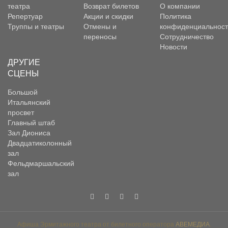
театра
Возврат билетов
О компании
Репертуар
Акции и скидки
Политика
Труппы и театры
Отмены и
конфиденциальност
переносы
Сотрудничество
Новости
ДРУГИЕ
СЦЕНЫ
Большой
Итальянский
просвет
Главный штаб
Зал Диониса
Двадцатиколонный
зал
Фельдмаршальский
зал
Афиша Эрмитажного театра от билетного оператора
АВЕМЕДИА
.