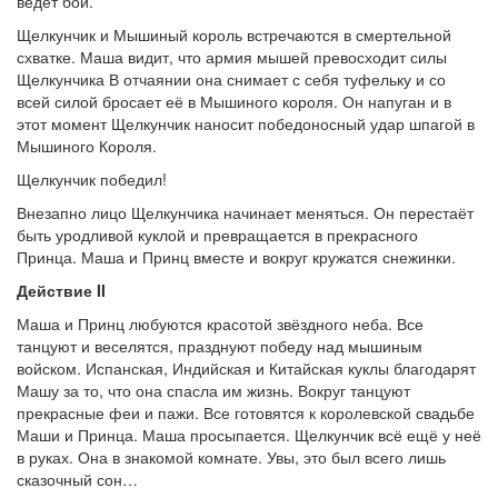
ведёт бой.
Щелкунчик и Мышиный король встречаются в смертельной
схватке. Маша видит, что армия мышей превосходит силы
Щелкунчика В отчаянии она снимает с себя туфельку и со
всей силой бросает её в Мышиного короля. Он напуган и в
этот момент Щелкунчик наносит победоносный удар шпагой в
Мышиного Короля.
Щелкунчик победил!
Внезапно лицо Щелкунчика начинает меняться. Он перестаёт
быть уродливой куклой и превращается в прекрасного
Принца. Маша и Принц вместе и вокруг кружатся снежинки.
Действие II
Маша и Принц любуются красотой звёздного неба. Все
танцуют и веселятся, празднуют победу над мышиным
войском. Испанская, Индийская и Китайская куклы благодарят
Машу за то, что она спасла им жизнь. Вокруг танцуют
прекрасные феи и пажи. Все готовятся к королевской свадьбе
Маши и Принца. Маша просыпается. Щелкунчик всё ещё у неё
в руках. Она в знакомой комнате. Увы, это был всего лишь
сказочный сон…