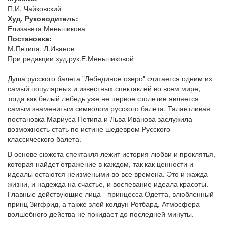
П.И. Чайковский
Худ. Руководитель:
Елизавета Меньшикова
Постановка:
М.Петипа, Л.Иванов
При редакции худ.рук.Е.Меньшиковой
Душа русского балета "Лебединое озеро" считается одним из
самый популярных и известных спектаклей во всем мире,
тогда как белый лебедь уже не первое столетие является
самым знаменитым символом русского балета. Талантливая
постановка Мариуса Петипа и Льва Иванова заслужила
возможность стать по истине шедевром Русского
классического балета.
В основе сюжета спектакля лежит история любви и проклятья,
которая найдет отражение в каждом, так как ценности и
идеалы остаются неизмеными во все времена. Это и жажда
жизни, и надежда на счастье, и воспевание идеала красоты.
Главные действующие лица - принцесса Одетта, влюбленный
принц Зигфрид, а также злой колдун Ротбард. Атмосфера
волшебного действа не покидает до последней минуты.